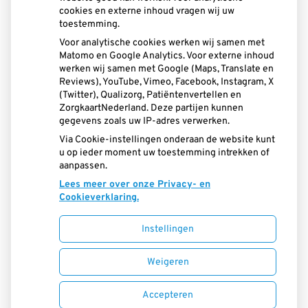
cookies en externe inhoud vragen wij uw
toestemming.
Voor analytische cookies werken wij samen met
Matomo en Google Analytics. Voor externe inhoud
werken wij samen met Google (Maps, Translate en
Reviews), YouTube, Vimeo, Facebook, Instagram, X
(Twitter), Qualizorg, Patiëntenvertellen en
U heeft geen toestemming gegeven voor
ZorgkaartNederland. Deze partijen kunnen
externe inhoud
die nodig is om dit te
gegevens zoals uw IP-adres verwerken.
zien.
Via Cookie-instellingen onderaan de website kunt
Cookie-instellingen wijzigen
u op ieder moment uw toestemming intrekken of
aanpassen.
Lees meer over onze Privacy- en
Cookieverklaring.
Instellingen
Uw Zorg Online
|
Beheer
Weigeren
Privacy verklaring
|
Cookie-instellingen
|
Accepteren
Voorwaarden