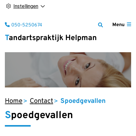
Instellingen
Tel:
Menu
050-5250674
Tandartspraktijk Helpman
Home
Contact
Spoedgevallen
Spoedgevallen