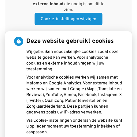
externe inhoud
die nodig is om dit te
zien.
Cookie-instellingen wijzigen
Deze website gebruikt cookies
Wij gebruiken noodzakelijke cookies zodat deze
website goed kan werken. Voor analytische
cookies en externe inhoud vragen wij uw
toestemming.
Voor analytische cookies werken wij samen met
Matomo en Google Analytics. Voor externe inhoud
werken wij samen met Google (Maps, Translate en
Reviews), YouTube, Vimeo, Facebook, Instagram, X
(Twitter), Qualizorg, Patiëntenvertellen en
U heeft geen toestemming gegeven voor
ZorgkaartNederland. Deze partijen kunnen
externe inhoud
die nodig is om dit te
gegevens zoals uw IP-adres verwerken.
zien.
Via Cookie-instellingen onderaan de website kunt
Cookie-instellingen wijzigen
u op ieder moment uw toestemming intrekken of
aanpassen.