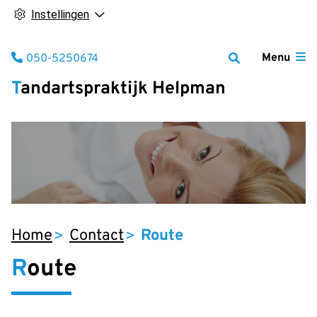
Instellingen
Tel:
Menu
050-5250674
Tandartspraktijk Helpman
Home
Contact
Route
Route